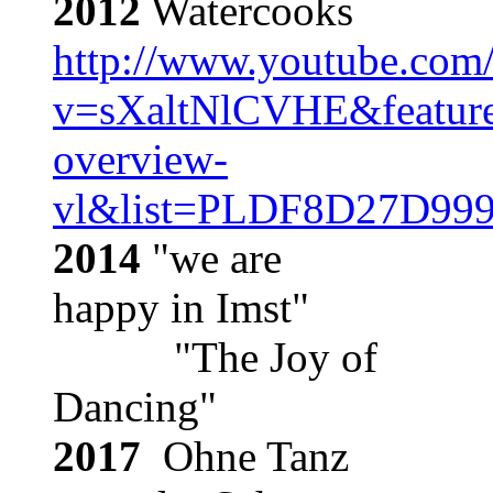
2012
Watercooks
http://www.youtube.com
v=sXaltNlCVHE&featur
overview-
vl&list=PLDF8D27D99
2014
"we are
happy in Imst"
"The Joy of
Dancing"
2017
Ohne Tanz