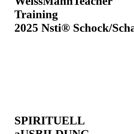
WeissMannTeacher
Training
2025
Nsti®
Schock/Sch
SPIRITUELL
aUSBILDUNG