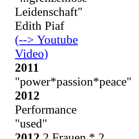
Leidenschaft"
Edith Piaf
(--> Youtube
Video)
2011
"power*passion*peace"
2012
Performance
"
us
2012
2 Frauen * 2